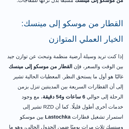
من موسكو إلى مينسك
مسبقًا بدل تركها للمفاجآت.
القطار من موسكو إلى مينسك:
الخيار العملي المتوازن
إذا كنت تريد وسيلة أرضية منظمة وتبحث عن توازن جيد
بين الوقت والسعر، فإن
القطار من موسكو إلى مينسك
غالبًا هو أول ما يستحق النظر. المعطيات الحالية تشير
إلى أن القطارات السريعة بين المدينتين تنزل بزمن
الرحلة إلى حوالي
6 ساعات و54 دقيقة
، مع وجود
خدمات أخرى أطول قليلًا. كما أن RZD تشير إلى
استمرار تشغيل قطارات
Lastochka
بين موسكو
ومينسك ثلاث مرات يوميًا ضمن الجدول الحالي، وهو ما