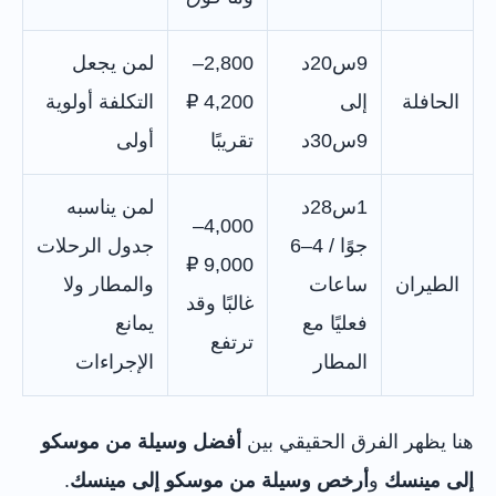
9س20د
2,800–
لمن يجعل
الحافلة
إلى
4,200 ₽
التكلفة أولوية
9س30د
تقريبًا
أولى
1س28د
لمن يناسبه
4,000–
جوًا / 4–6
جدول الرحلات
9,000 ₽
الطيران
ساعات
والمطار ولا
غالبًا وقد
فعليًا مع
يمانع
ترتفع
المطار
الإجراءات
هنا يظهر الفرق الحقيقي بين
أفضل وسيلة من موسكو
إلى مينسك
و
أرخص وسيلة من موسكو إلى مينسك
.