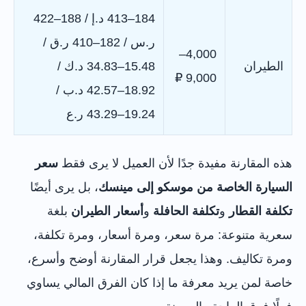
184–413 د.إ / 188–422
ر.س / 182–410 ر.ق /
4,000–
الطيران
15.48–34.83 د.ك /
9,000 ₽
18.92–42.57 د.ب /
19.24–43.29 ر.ع
هذه المقارنة مفيدة جدًا لأن العميل لا يرى فقط
سعر
السيارة الخاصة من موسكو إلى مينسك
، بل يرى أيضًا
تكلفة القطار
و
تكلفة الحافلة
و
أسعار الطيران
بلغة
سعرية متنوعة: مرة سعر، ومرة أسعار، ومرة تكلفة،
ومرة تكاليف. وهذا يجعل قرار المقارنة أوضح وأسرع،
خاصة لمن يريد معرفة ما إذا كان الفرق المالي يساوي