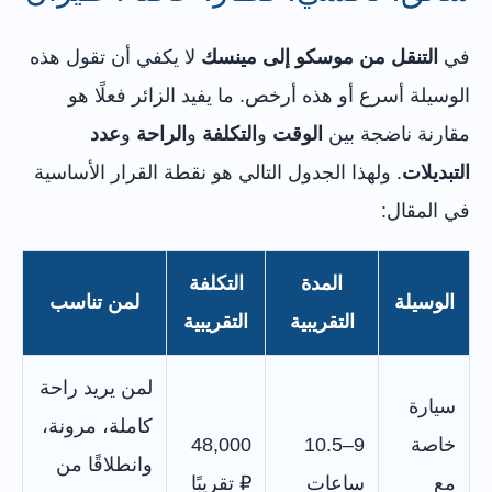
في
التنقل من موسكو إلى مينسك
لا يكفي أن تقول هذه
الوسيلة أسرع أو هذه أرخص. ما يفيد الزائر فعلًا هو
مقارنة ناضجة بين
الوقت
و
التكلفة
و
الراحة
و
عدد
التبديلات
. ولهذا الجدول التالي هو نقطة القرار الأساسية
في المقال:
المدة
التكلفة
الوسيلة
لمن تناسب
التقريبية
التقريبية
لمن يريد راحة
سيارة
كاملة، مرونة،
خاصة
9–10.5
48,000
وانطلاقًا من
مع
ساعات
₽ تقريبًا