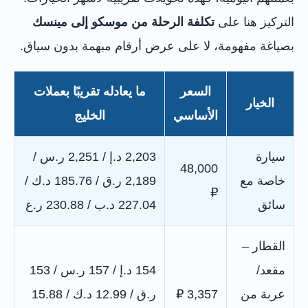
التركيز هنا على
تكلفة الرحلة من موسكو إلى مينسك
بصياغة مفهومة، لا على عرض أرقام مبهمة بدون سياق.
السعر
ما يعادله تقريبًا بعملات
الخيار
الأساسي
الخليج
سيارة
2,203 د.إ / 2,251 ر.س /
48,000
خاصة مع
2,189 ر.ق / 185.76 د.ك /
₽
سائق
227.04 د.ب / 230.88 ر.ع
القطار –
مقعد/
154 د.إ / 157 ر.س / 153
عربة من
3,357 ₽
ر.ق / 12.99 د.ك / 15.88